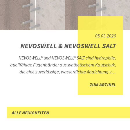
05.03.2026
NEVOSWELL & NEVOSWELL SALT
NEVOSWELL® und NEVOSWELL® SALT sind hydrophile,
quellfähige Fugenbänder aus synthetischem Kautschuk,
die eine zuverlässige, wasserdichte Abdichtung von
Arbeitsfugen gewährleisten. Beide Produkte zeichnen sich
ZUM ARTIKEL
durch hervorragende Quellfähigkeiten aus, behalten ihre
Form auch nach mehreren Nass- und Trockenzyklen und
sind ideal für den Einsatz in Wasseraustauschzonen
geeignet. Sie verfügen über eine gute Beständigkeit
ALLE NEUIGKEITEN
gegenüber einer Vielzahl von Chemikalien.