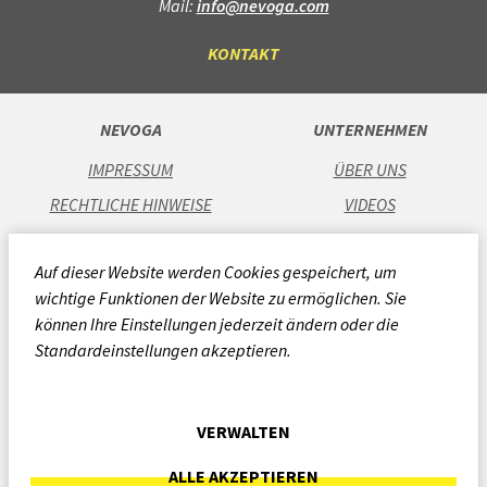
Mail:
info@nevoga.com
KONTAKT
NEVOGA
UNTERNEHMEN
IMPRESSUM
ÜBER UNS
RECHTLICHE HINWEISE
VIDEOS
DATENSCHUTZ
KARRIERE
Auf dieser Website werden Cookies gespeichert, um
AGB
STANDORTE
wichtige Funktionen der Website zu ermöglichen. Sie
CODE OF CONDUCT
können Ihre Einstellungen jederzeit ändern oder die
QUALITÄTSRICHTLINIE
Standardeinstellungen akzeptieren.
CSR BERICHT 2024
WHISTLEBLOWING-SYSTEM
VERWALTEN
ARCHIV
ALLE AKZEPTIEREN
COOKIES