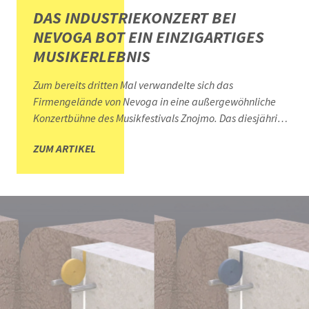
DAS INDUSTRIEKONZERT BEI
NEVOGA BOT EIN EINZIGARTIGES
MUSIKERLEBNIS
Zum bereits dritten Mal verwandelte sich das
Firmengelände von Nevoga in eine außergewöhnliche
Konzertbühne des Musikfestivals Znojmo. Das diesjährige
Industriekonzert unter dem Titel „Ode an
ZUM ARTIKEL
die Znaimer Gurke“ begeisterte rund 250 Besucherinnen
und Besucher mit einem originellen Musikerlebnis des
weltbekannten The Vegetable Orchestra aus Wien.