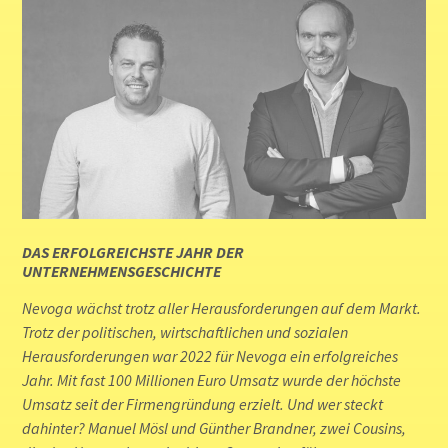
DAS ERFOLGREICHSTE JAHR DER
UNTERNEHMENSGESCHICHTE
Nevoga wächst trotz aller Herausforderungen auf dem Markt.
Trotz der politischen, wirtschaftlichen und sozialen
Herausforderungen war 2022 für Nevoga ein erfolgreiches
Jahr. Mit fast 100 Millionen Euro Umsatz wurde der höchste
Umsatz seit der Firmengründung erzielt. Und wer steckt
dahinter? Manuel Mösl und Günther Brandner, zwei Cousins,