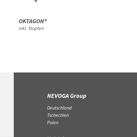
OKTAGON®
OKTAGON®-PL
22
inkl. Stopfen
NEVOGA Group
Deutschland
Tschechien
Polen