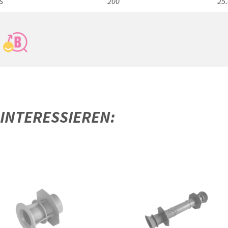
S
200
25
 INTERESSIEREN: