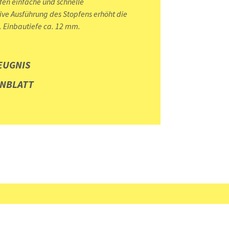
fen einfache und schnelle
ive Ausführung des Stopfens erhöht die
. Einbautiefe ca. 12 mm.
EUGNIS
NBLATT