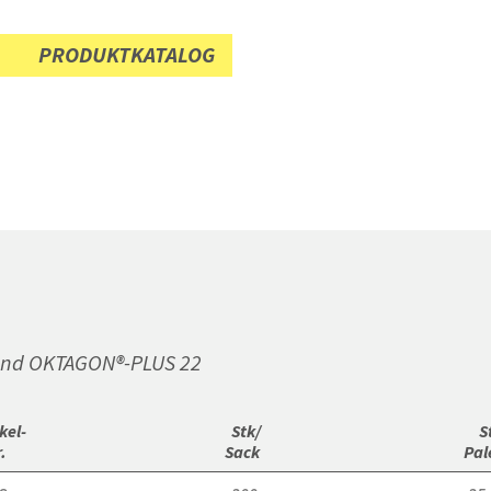
PRODUKTKATALOG
und OKTAGON®-PLUS 22
kel-

 Stk/

 S
. 
Sack 
Pal