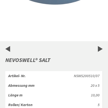
Item
1
of
3
NEVOSWELL® SALT
NSWS200510/07
20 x 5
10,00
5