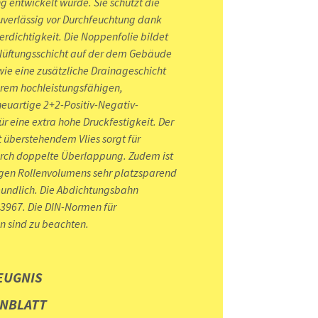
entwickelt wurde. Sie schützt die
erlässig vor Durchfeuchtung dank
rdichtigkeit. Die Noppenfolie bildet
rlüftungsschicht auf der dem Gebäude
ie eine zusätzliche Drainageschicht
hrem hochleistungsfähigen,
 neuartige 2+2-Positiv-Negativ-
ür eine extra hohe Druckfestigkeit. Der
überstehendem Vlies sorgt für
urch doppelte Überlappung. Zudem ist
ngen Rollenvolumens sehr platzsparend
eundlich. Die Abdichtungsbahn
13967. Die DIN-Normen für
 sind zu beachten.
EUGNIS
NBLATT