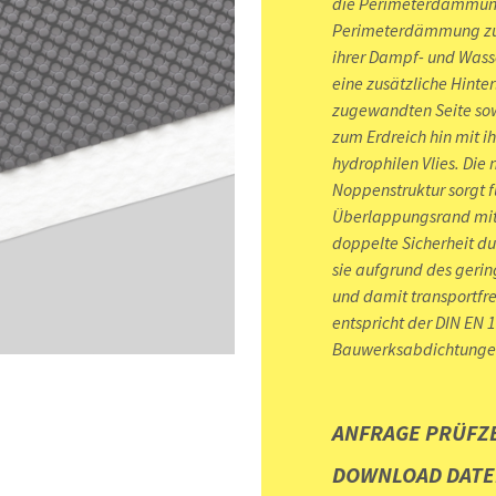
die Perimeterdämmung 
Perimeterdämmung zuv
ihrer Dampf- und Wasse
eine zusätzliche Hinte
zugewandten Seite sow
zum Erdreich hin mit i
hydrophilen Vlies. Die
Noppenstruktur sorgt f
Überlappungsrand mit 
doppelte Sicherheit d
sie aufgrund des geri
und damit transportfr
entspricht der DIN EN 
Bauwerksabdichtungen
ANFRAGE PRÜFZ
DOWNLOAD DATE