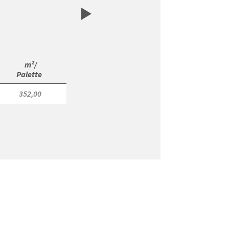
 m²/

Palette 
352,00