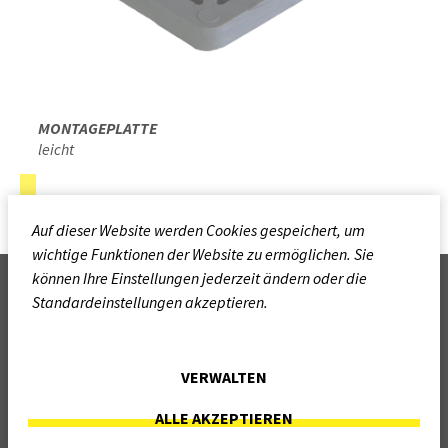
MONTAGEPLATTE
leicht
Auf dieser Website werden Cookies gespeichert, um
wichtige Funktionen der Website zu ermöglichen. Sie
können Ihre Einstellungen jederzeit ändern oder die
NEVOGA Group
Standardeinstellungen akzeptieren.
Deutschland
Tschechien
Polen
VERWALTEN
Mail:
info@nevoga.com
ALLE AKZEPTIEREN