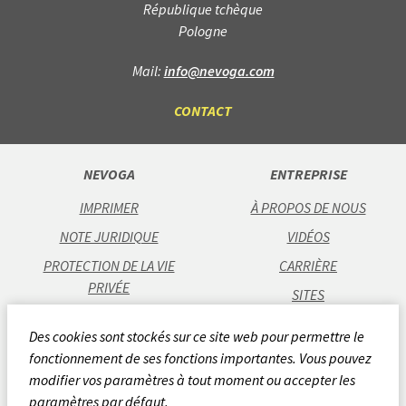
République tchèque
Pologne
Mail:
info@nevoga.com
CONTACT
NEVOGA
ENTREPRISE
IMPRIMER
À PROPOS DE NOUS
NOTE JURIDIQUE
VIDÉOS
PROTECTION DE LA VIE
CARRIÈRE
PRIVÉE
SITES
CGV
Des cookies sont stockés sur ce site web pour permettre le
CODE OF CONDUCT
fonctionnement de ses fonctions importantes. Vous pouvez
CHARTE DE QUALITÉ
modifier vos paramètres à tout moment ou accepter les
paramètres par défaut.
RAPPORT RSE 2024