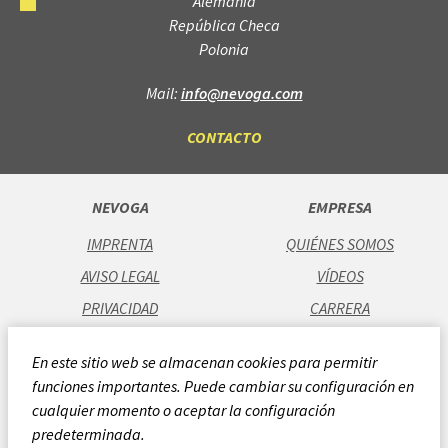
Alemania
República Checa
Polonia
Mail:
info@nevoga.com
CONTACTO
NEVOGA
EMPRESA
IMPRENTA
QUIÉNES SOMOS
AVISO LEGAL
VÍDEOS
PRIVACIDAD
CARRERA
CGC
UBICACIONES
En este sitio web se almacenan cookies para permitir
CODE OF CONDUCT
funciones importantes. Puede cambiar su configuración en
POLÍTICA DE CALIDAD
cualquier momento o aceptar la configuración
predeterminada.
SISTEMA DE NOTIFICACIÓN