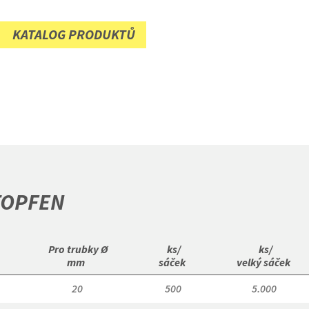
KATALOG PRODUKTŮ
TOPFEN
 Pro trubky Ø

 ks/

 ks/

mm 
sáček 
velký sáček 
20
500
5.000