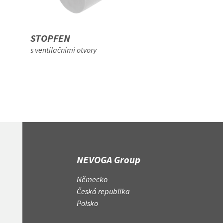
STOPFEN
DICHTSTOPF
s ventilačními otvory
NEVOGA Group
Německo
Česká republika
Polsko