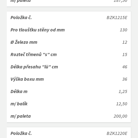
187,50
BZK1215E
130
12
15
46
36
1,25
12,50
200,00
BZK1220E