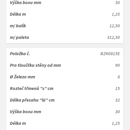
30
1,25
12,50
312,50
BZK0815E
90
8
15
32
30
1,25