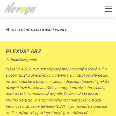
VÝZTUŽNÉ NAPOJOVACÍ PRVKY
PLEXUS® ABZ
Jednolištový prvek
PLEXUS® ABZ je reverzní ohybový spoj s obecným schválením
stavby (abZ) a obecným schválením typu (aBG) pro Německo
pro jednoduché a bezpečné spojení železobetonových prvků v
různých fázích výstavby. Stěny, stropy, konzoly nebo schody,
podesty tak lze spolehlivě napojit. Povrchové vlastnosti
krycího boxu jsou dle technického listu Německého svazu
betonové a stavební techniky (DBV) „Vylamování betonářské
oceli a požadavky pro krycí boxy“ pro zatížení příčně