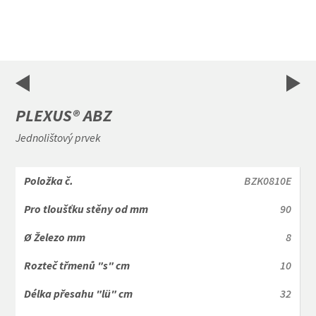
Item
1
of
6
PLEXUS® ABZ
Jednolištový prvek
BZK0810E
90
8
10
32