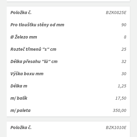
BZK0825E
90
8
25
32
30
1,25
17,50
350,00
BZK1010E