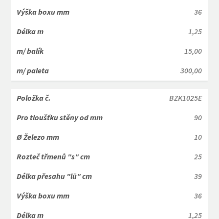
36
1,25
15,00
300,00
BZK1025E
90
10
25
39
36
1,25