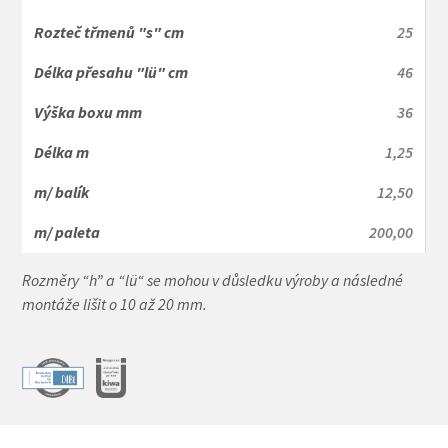
25
46
36
1,25
12,50
200,00
Rozměry “h” a “lü“ se mohou v důsledku výroby a následné
montáže lišit o 10 až 20 mm.