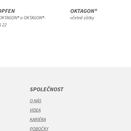
OPFEN
OKTAGON®
 OKTAGON® a OKTAGON®-
včetně zátky
S 22
SPOLEČNOST
O NÁS
VIDEA
KARIÉRA
POBOČKY