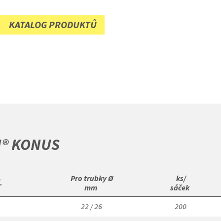
KATALOG PRODUKTŮ
® KONUS
 Pro trubky Ø

 ks/

. 
mm 
sáček 
22 / 26
200