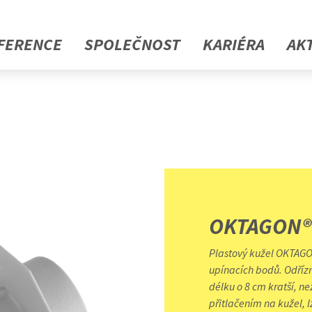
FERENCE
SPOLEČNOST
KARIÉRA
AK
OKTAGON®
Plastový kužel OKTAGO
upínacích bodů. Odříz
délku o 8 cm kratší, n
přitlačením na kužel, 