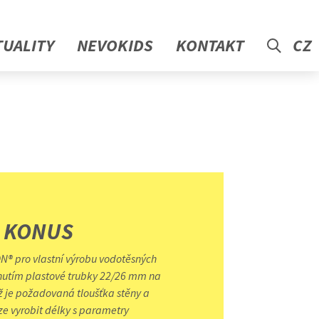
TUALITY
NEVOKIDS
KONTAKT
CZ
 KONUS
N® pro vlastní výrobu vodotěsných
nutím plastové trubky 22/26 mm na
ež je požadovaná tloušťka stěny a
lze vyrobit délky s parametry