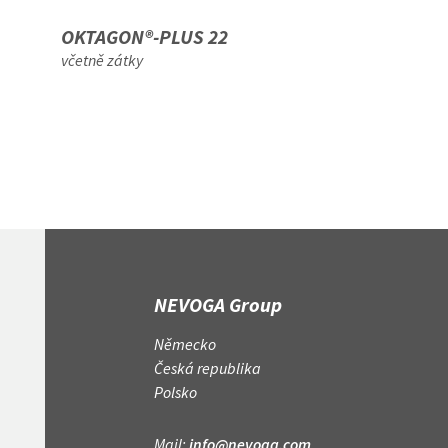
OKTAGON®-PLUS 22
RINGABSTAN
včetně zátky
pro železo 12 - 2
NEVOGA Group
Německo
Česká republika
Polsko
Mail:
info@nevoga.com