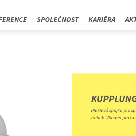
FERENCE
SPOLEČNOST
KARIÉRA
AK
KUPPLUN
Plastová spojka pro s
trubek. Vhodná pro tr