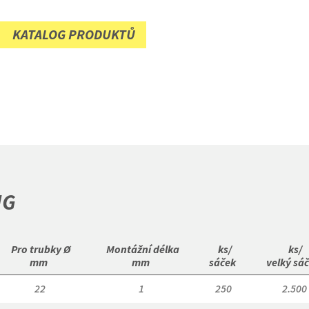
KATALOG PRODUKTŮ
NG
 Pro trubky Ø

 Montážní délka

 ks/

 ks/

mm 
mm 
sáček 
velký sáč
22
1
250
2.500