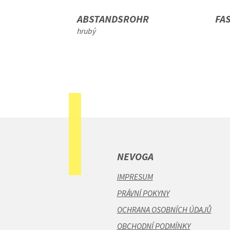
ABSTANDSROHR
FA
 šířka třmenu
hrubý
11,5 cm
NEVOGA
IMPRESUM
PRÁVNÍ POKYNY
OCHRANA OSOBNÍCH ÚDAJŮ
OBCHODNÍ PODMÍNKY