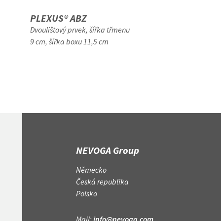
PLEXUS® ABZ
ABSTANDSRO
Dvoulištový prvek, šířka třmenu
hrubý
9 cm, šířka boxu 11,5 cm
NEVOGA Group
Německo
Česká republika
Polsko
Mail:
info@nevoga.com