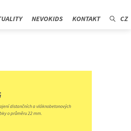
TUALITY
NEVOKIDS
KONTAKT
CZ
G
pojení distančních a vláknobetonových
ubky o průměru 22 mm.