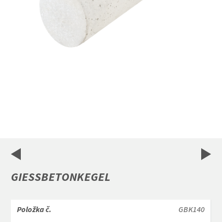
Item
1
of
2
GIESSBETONKEGEL
GBK140