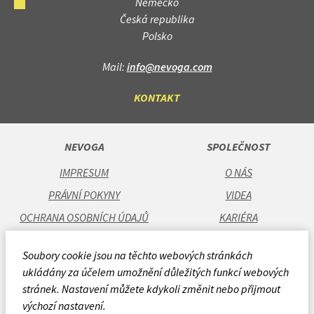
Německo
Česká republika
Polsko
Mail:
info@nevoga.com
KONTAKT
NEVOGA
SPOLEČNOST
IMPRESUM
O NÁS
PRÁVNÍ POKYNY
VIDEA
OCHRANA OSOBNÍCH ÚDAJŮ
KARIÉRA
OBCHODNÍ PODMÍNKY
POBOČKY
Soubory cookie jsou na těchto webových stránkách
CODE OF CONDUCT
ukládány za účelem umožnění důležitých funkcí webových
POLITIKA KVALITY
stránek. Nastavení můžete kdykoli změnit nebo přijmout
výchozí nastavení.
ZPRÁVA O SPOLEČENSKÉ