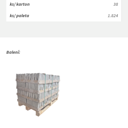
38
1.824
Balení: