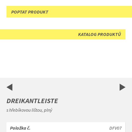
POPTAT PRODUKT
KATALOG PRODUKTŮ
DREIKANTLEISTE
s hřebíkovou lištou, plný
DFV07