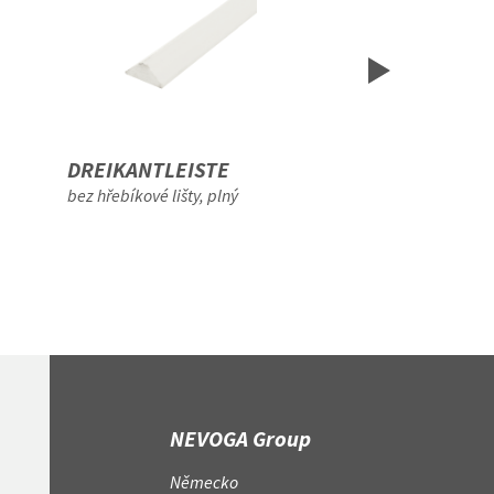
DREIKANTLEISTE
DREIKANTLEI
bez hřebíkové lišty, plný
s hřebíkovou lištou
NEVOGA Group
Německo