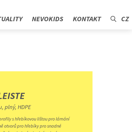
TUALITY
NEVOKIDS
KONTAKT
CZ
LEISTE
u, plný, HDPE
rofily s hřebíkovou lištou pro lámání
ě otvorů pro hřebíky pro snadné