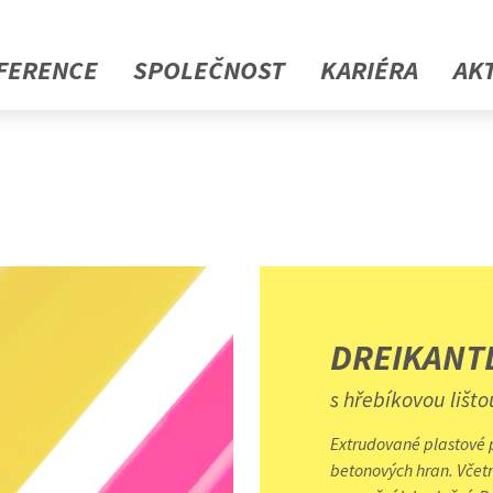
FERENCE
SPOLEČNOST
KARIÉRA
AK
DREIKANT
s hřebíkovou lišto
Extrudované plastové p
betonových hran. Včetn