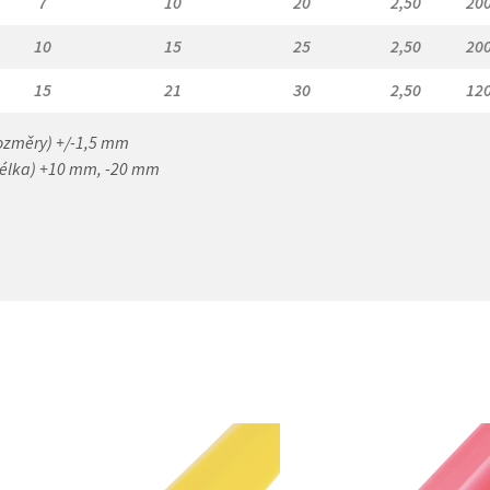
7
10
20
2,50
200
10
15
25
2,50
200
15
21
30
2,50
120
rozměry) +/-1,5 mm
délka) +10 mm, -20 mm