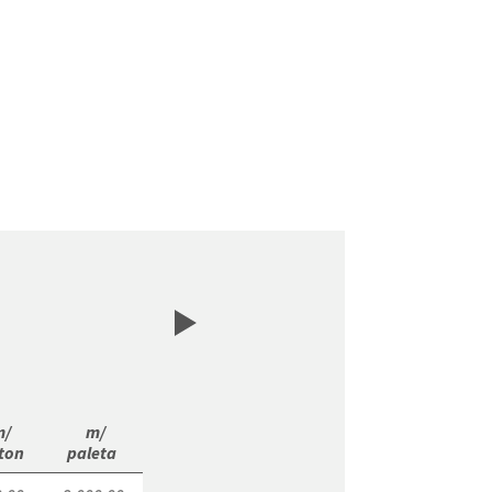
/

 m/

ton 
paleta 