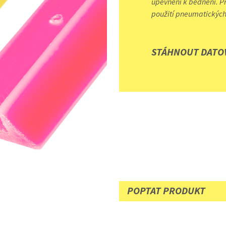
upevnění k bednění. P
použití pneumatických
STÁHNOUT DATOV
POPTAT PRODUKT