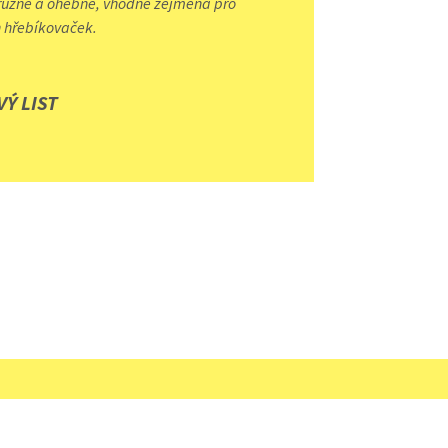
ružné a ohebné, vhodné zejména pro
 hřebíkovaček.
Ý LIST