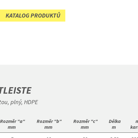
KATALOG PRODUKTŮ
TLEISTE
štou, plný, HDPE
 Rozměr "a"

 Rozměr "b"

 Rozměr "c"

 Délka

 m
mm 
mm 
mm 
m 
kar