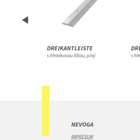
STE
DREIKANTLEISTE
DR
, plný
s hřebíkovou lištou, plný
s hř
NEVOGA
IMPRESUM