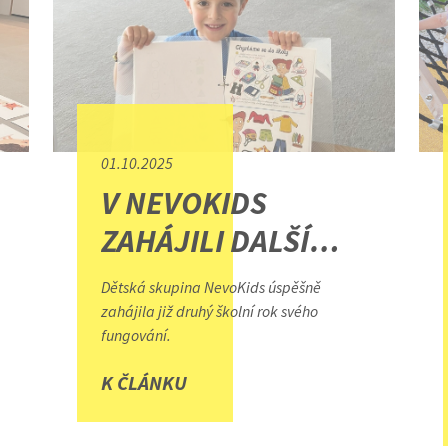
01.10.2025
V NEVOKIDS
ZAHÁJILI DALŠÍ
ŠKOLNÍ ROK. NOVĚ
Dětská skupina NevoKids úspěšně
I S PŘÍPRAVNOU
zahájila již druhý školní rok svého
fungování.
ŠKOLIČKOU
é
K ČLÁNKU