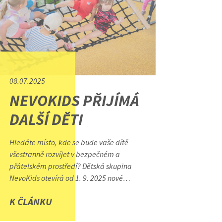
08.07.2025
NEVOKIDS PŘIJÍMÁ
DALŠÍ DĚTI
Hledáte místo, kde se bude vaše dítě
všestranně rozvíjet v bezpečném a
přátelském prostředí? Dětská skupina
NevoKids otevírá od 1. 9. 2025 nové
kapacity. Své ratolesti můžete
K ČLÁNKU
přihlašovat i kdykoliv v průběhu roku.