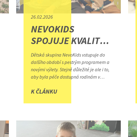
26.02.2026
NEVOKIDS
SPOJUJE KVALITNÍ
PÉČI S PODPOROU
Dětská skupina NevoKids vstupuje do
REGIONU
dalšího období s pestrým programem a
novými výlety. Stejně důležité je ale i to,
aby byla péče dostupná rodinám v
regionu – a právě na tom NevoKids
K ČLÁNKU
dlouhodobě staví.