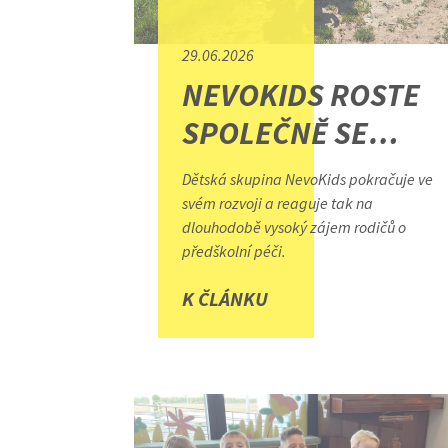
29.06.2026
NEVOKIDS ROSTE
SPOLEČNĚ SE
ZÁJMEM RODIČŮ
Dětská skupina NevoKids pokračuje ve
svém rozvoji a reaguje tak na
dlouhodobě vysoký zájem rodičů o
předškolní péči.
K ČLÁNKU