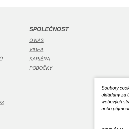
SPOLEČNOST
O NÁS
VIDEA
Ů
KARIÉRA
POBOČKY
Soubory cook
ukládány za 
webových str
23
nebo přijmout