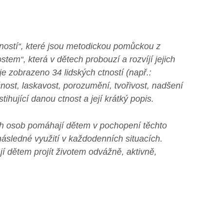
tností“, které jsou metodickou pomůckou z
ostem“
, která v dětech probouzí a rozvíjí jejich
 je zobrazeno 34 lidských ctností
(např.:
ečnost, laskavost, porozumění, tvořivost, nadšení
ihující danou ctnost a její krátký popis.
ích osob pomáhají dětem v pochopení těchto
 následné využití v každodenních situacích.
ají dětem projít životem odvážně, aktivně,