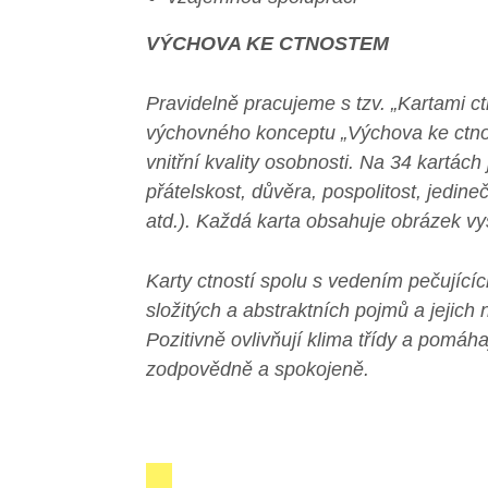
VÝCHOVA KE CTNOSTEM
Pravidelně pracujeme s tzv. „Kartami c
výchovného konceptu „
Výchova ke ctn
vnitřní kvality osobnosti. Na 34 kartách
přátelskost, důvěra, pospolitost, jedin
atd.).
Každá karta obsahuje obrázek vyst
Karty ctností spolu s vedením pečujíc
složitých a abstraktních pojmů a jejich
Pozitivně ovlivňují klima třídy a pomáh
zodpovědně a spokojeně.